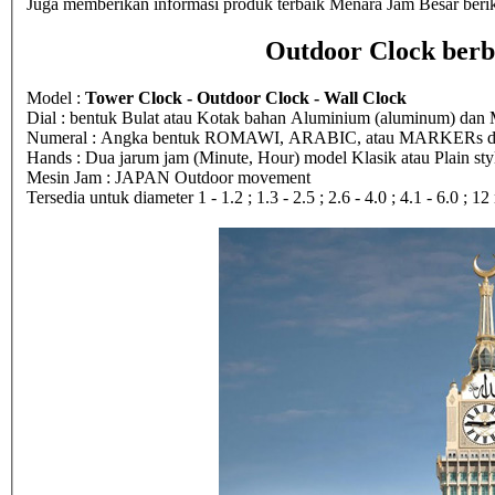
Juga memberikan informasi produk terbaik Menara Jam Besar berik
Outdoor Clock berb
Model :
Tower Clock - Outdoor Clock - Wall Clock
Dial : bentuk Bulat atau Kotak bahan Aluminium (aluminum) dan M
Numeral : Angka bentuk ROMAWI, ARABIC, atau MARKERs dari 
Hands : Dua jarum jam (Minute, Hour) model Klasik atau Plain sty
Mesin Jam : JAPAN Outdoor movement
Tersedia untuk diameter 1 - 1.2 ; 1.3 - 2.5 ; 2.6 - 4.0 ; 4.1 - 6.0 ; 1