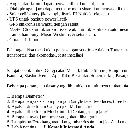
- Angka dan Jarum dapat menyala di malam hari, atau
- Dial (piringan jam) dapat memancarkan sinar atau menyala di mal
- Solar cell battery jika supply listrik PLN tidak ada, atau
- UPS untuk backup power listrik
- GPS sinkronisasi waktu dengan satelit.
- Master Clock untuk sinkronisasi waktu untuk lebih dari satu mesi
- Tambahan bunyi Music Westminster setiap Jam.
- Garansi 1 Tahun.
Pelanggan bisa melakukan pemasangan sendiri ke dalam Tower, at
transportasi dan akomodasi, serta installasi
Sangat cocok untuk: Gereja atau Masjid, Public Square, Banguna
Bandara, Stasiun Kereta Api, Toko Besar dan Supermarket, Pasar
Beberapa pertanyaan dasar yang dibutuhkan untuk menentukan biaya
1. Berapa Diameter?
2. Berapa banyak sisi tampilan jam (single face, two faces, three fac
3. Apakah diperlukan Cahaya jika Malam hari?
4. Apakah diperlukan Musik untuk Dentang setiap jam?
5. Berapa banyak jam tower yang akan dibangun?
6. Lampirkan Foto bangunan dan gambar desain jam jika Anda mem
7. Lebih penting.....!!!
Kontak Informasi Anda