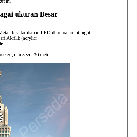
ut ini
agai ukuran Besar
etal, bisa tambahan LED illumination at night
Akrilik (acrylic)
le
2 meter ; dan 8 s/d. 30 meter