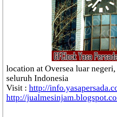
location at Oversea luar neger
seluruh Indonesia
Visit :
http://info.yasapersada.co
http://jualmesinjam.blogspot.c