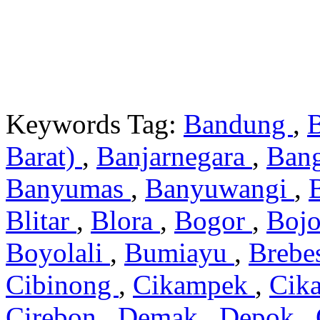
Keywords Tag:
Bandung
,
Barat)
,
Banjarnegara
,
Ban
Banyumas
,
Banyuwangi
,
Blitar
,
Blora
,
Bogor
,
Boj
Boyolali
,
Bumiayu
,
Brebe
Cibinong
,
Cikampek
,
Cik
Cirebon
,
Demak
,
Depok
,