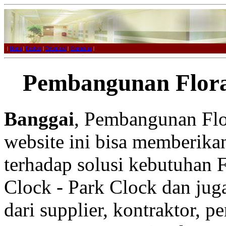
|
Home
|
Product
|
Download
|
Contact us
|
Pembangunan Flora
Banggai
, Pembangunan Flor
website ini bisa memberikan
terhadap solusi kebutuhan F
Clock - Park Clock dan juga
dari supplier, kontraktor, p