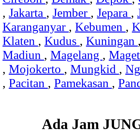
,
Jakarta
,
Jember
,
Jepara
,
Karanganyar
,
Kebumen
,
K
Klaten
,
Kudus
,
Kuningan
Madiun
,
Magelang
,
Mage
,
Mojokerto
,
Mungkid
,
Ng
,
Pacitan
,
Pamekasan
,
Pan
Ada Jam JUN