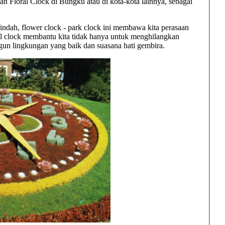
 Floral Clock di Bungku atau di kota-kota lainnya, sebagai
indah, flower clock - park clock ini membawa kita perasaan
l clock membantu kita tidak hanya untuk menghilangkan
n lingkungan yang baik dan suasana hati gembira.