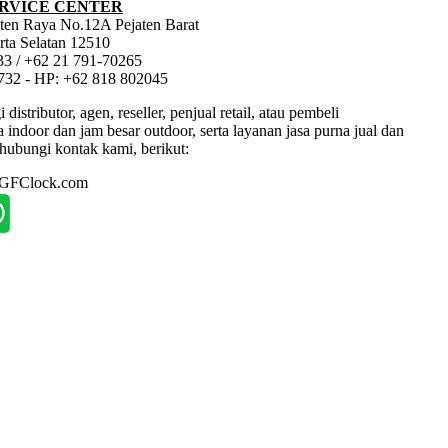
RVICE CENTER
jaten Raya No.12A Pejaten Barat
rta Selatan 12510
33 / +62 21 791-70265
1732 - HP: +62 818 802045
tributor, agen, reseller, penjual retail, atau pembeli
ndoor dan jam besar outdoor, serta layanan jasa purna jual dan
hubungi kontak kami, berikut:
: GFClock.com