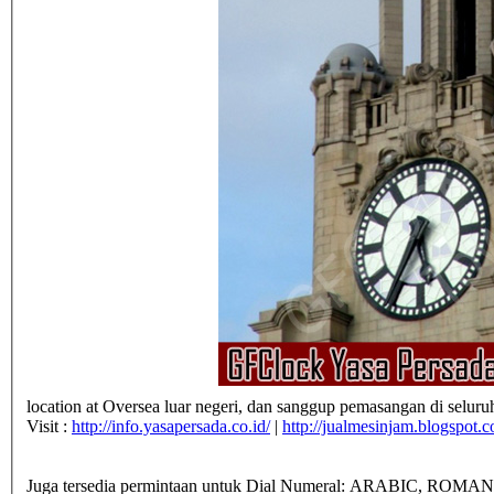
location at Oversea luar negeri, dan sanggup pemasangan di seluru
Visit :
http://info.yasapersada.co.id/
|
http://jualmesinjam.blogspot.
Juga tersedia permintaan untuk Dial Numeral: ARABIC, ROMAN,