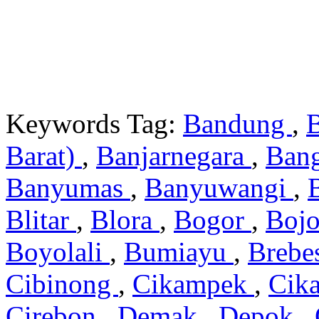
Keywords Tag:
Bandung
,
Barat)
,
Banjarnegara
,
Ban
Banyumas
,
Banyuwangi
,
Blitar
,
Blora
,
Bogor
,
Boj
Boyolali
,
Bumiayu
,
Brebe
Cibinong
,
Cikampek
,
Cik
Cirebon
,
Demak
,
Depok
,