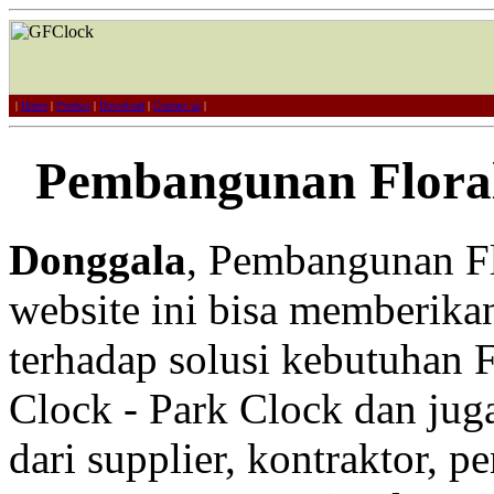
|
Home
|
Product
|
Download
|
Contact us
|
Pembangunan Floral
Donggala
, Pembangunan Fl
website ini bisa memberikan
terhadap solusi kebutuhan F
Clock - Park Clock dan juga
dari supplier, kontraktor, p