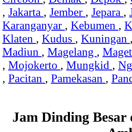
,
Jakarta
,
Jember
,
Jepara
,
Karanganyar
,
Kebumen
,
K
Klaten
,
Kudus
,
Kuningan
Madiun
,
Magelang
,
Mage
,
Mojokerto
,
Mungkid
,
Ng
,
Pacitan
,
Pamekasan
,
Pan
Jam Dinding Besar 