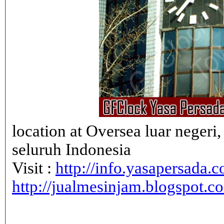
location at Oversea luar neger
seluruh Indonesia
Visit :
http://info.yasapersada.co
http://jualmesinjam.blogspot.c