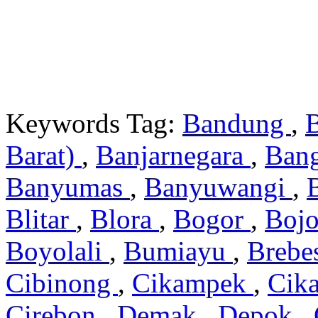
Keywords Tag:
Bandung
,
Barat)
,
Banjarnegara
,
Ban
Banyumas
,
Banyuwangi
,
Blitar
,
Blora
,
Bogor
,
Boj
Boyolali
,
Bumiayu
,
Brebe
Cibinong
,
Cikampek
,
Cik
Cirebon
,
Demak
,
Depok
,