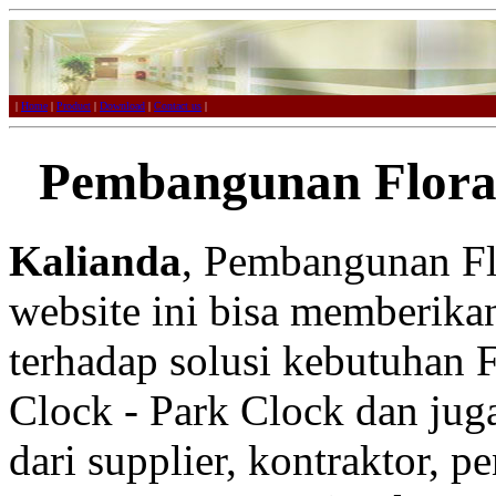
|
Home
|
Product
|
Download
|
Contact us
|
Pembangunan Floral
Kalianda
, Pembangunan Flo
website ini bisa memberikan
terhadap solusi kebutuhan F
Clock - Park Clock dan juga
dari supplier, kontraktor, p