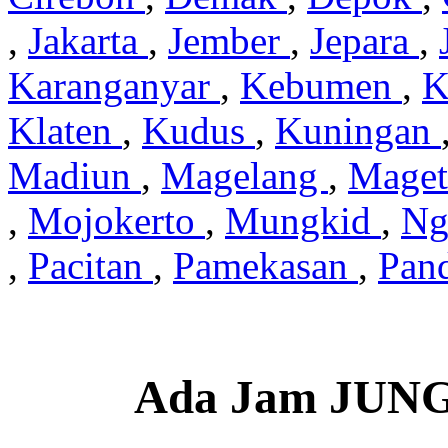
,
Jakarta
,
Jember
,
Jepara
,
Karanganyar
,
Kebumen
,
K
Klaten
,
Kudus
,
Kuningan
Madiun
,
Magelang
,
Mage
,
Mojokerto
,
Mungkid
,
Ng
,
Pacitan
,
Pamekasan
,
Pan
Ada Jam JUN