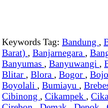
Keywords Tag:
Bandung
,
Barat)
,
Banjarnegara
,
Ban
Banyumas
,
Banyuwangi
,
Blitar
,
Blora
,
Bogor
,
Boj
Boyolali
,
Bumiayu
,
Brebe
Cibinong
,
Cikampek
,
Cik
Cirebon
,
Demak
,
Depok
,