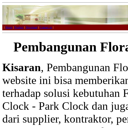
|
Home
|
Product
|
Download
|
Contact us
|
Pembangunan Flora
Kisaran
, Pembangunan Flor
website ini bisa memberikan
terhadap solusi kebutuhan F
Clock - Park Clock dan juga
dari supplier, kontraktor, p