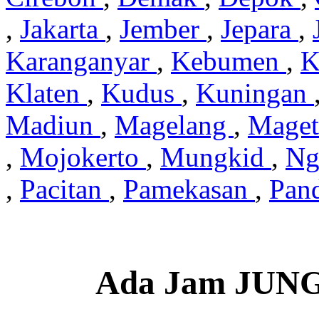
,
Jakarta
,
Jember
,
Jepara
,
Karanganyar
,
Kebumen
,
K
Klaten
,
Kudus
,
Kuningan
Madiun
,
Magelang
,
Mage
,
Mojokerto
,
Mungkid
,
Ng
,
Pacitan
,
Pamekasan
,
Pan
Ada Jam JUN