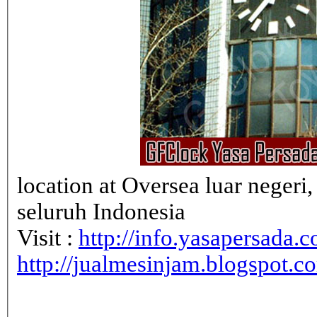
location at Oversea luar neger
seluruh Indonesia
Visit :
http://info.yasapersada.co
http://jualmesinjam.blogspot.c