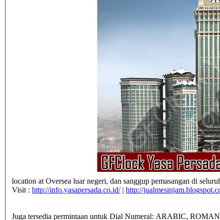
location at Oversea luar negeri, dan sanggup pemasangan di seluru
Visit :
http://info.yasapersada.co.id/
|
http://jualmesinjam.blogspot.
Juga tersedia permintaan untuk Dial Numeral: ARABIC, ROMAN,