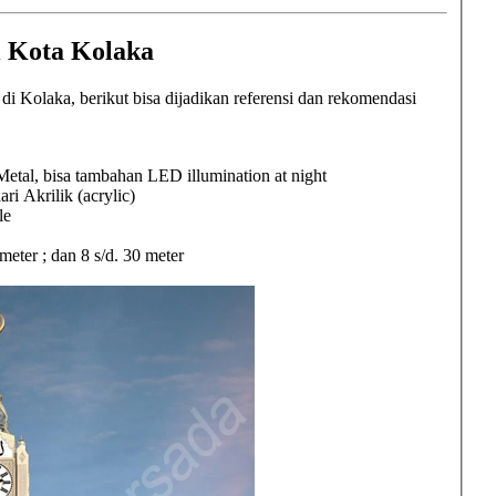
i Kota Kolaka
Kolaka, berikut bisa dijadikan referensi dan rekomendasi
etal, bisa tambahan LED illumination at night
Akrilik (acrylic)
le
2 meter ; dan 8 s/d. 30 meter