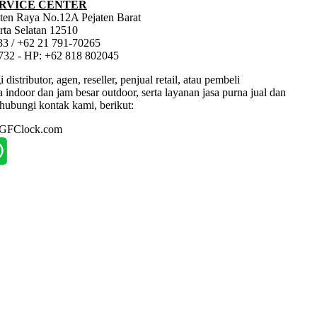
RVICE CENTER
jaten Raya No.12A Pejaten Barat
rta Selatan 12510
33 / +62 21 791-70265
1732 - HP: +62 818 802045
tributor, agen, reseller, penjual retail, atau pembeli
ndoor dan jam besar outdoor, serta layanan jasa purna jual dan
hubungi kontak kami, berikut:
: GFClock.com