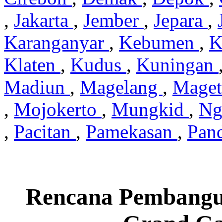
,
Jakarta
,
Jember
,
Jepara
,
Karanganyar
,
Kebumen
,
K
Klaten
,
Kudus
,
Kuningan
Madiun
,
Magelang
,
Mage
,
Mojokerto
,
Mungkid
,
Ng
,
Pacitan
,
Pamekasan
,
Pan
Rencana Pembangu