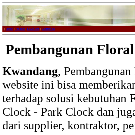
|
Home
|
Product
|
Download
|
Contact us
|
Pembangunan Floral
Kwandang
, Pembangunan F
website ini bisa memberikan
terhadap solusi kebutuhan F
Clock - Park Clock dan juga
dari supplier, kontraktor, p