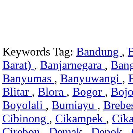
Keywords Tag:
Bandung
,
Barat)
,
Banjarnegara
,
Ban
Banyumas
,
Banyuwangi
,
Blitar
,
Blora
,
Bogor
,
Boj
Boyolali
,
Bumiayu
,
Brebe
Cibinong
,
Cikampek
,
Cik
Cirebon
,
Demak
,
Depok
,