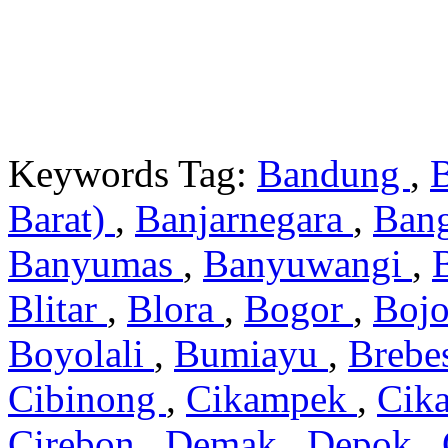
Keywords Tag:
Bandung
,
Barat)
,
Banjarnegara
,
Ban
Banyumas
,
Banyuwangi
,
Blitar
,
Blora
,
Bogor
,
Boj
Boyolali
,
Bumiayu
,
Brebe
Cibinong
,
Cikampek
,
Cik
Cirebon
,
Demak
,
Depok
,