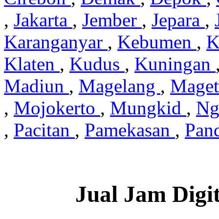
,
Jakarta
,
Jember
,
Jepara
,
Karanganyar
,
Kebumen
,
K
Klaten
,
Kudus
,
Kuningan
Madiun
,
Magelang
,
Mage
,
Mojokerto
,
Mungkid
,
Ng
,
Pacitan
,
Pamekasan
,
Pan
Jual Jam Digi