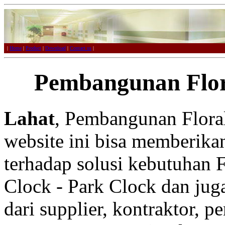
|
Home
|
Product
|
Download
|
Contact us
|
Pembangunan Flor
Lahat
, Pembangunan Floral
website ini bisa memberikan
terhadap solusi kebutuhan F
Clock - Park Clock dan juga
dari supplier, kontraktor, p