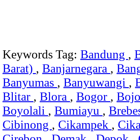
Keywords Tag:
Bandung
,
Barat)
,
Banjarnegara
,
Ban
Banyumas
,
Banyuwangi
,
Blitar
,
Blora
,
Bogor
,
Boj
Boyolali
,
Bumiayu
,
Brebe
Cibinong
,
Cikampek
,
Cik
Cirebon
,
Demak
,
Depok
,