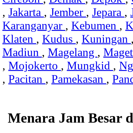
,
Jakarta
,
Jember
,
Jepara
,
Karanganyar
,
Kebumen
,
K
Klaten
,
Kudus
,
Kuningan
Madiun
,
Magelang
,
Mage
,
Mojokerto
,
Mungkid
,
Ng
,
Pacitan
,
Pamekasan
,
Pan
Menara Jam Besar d