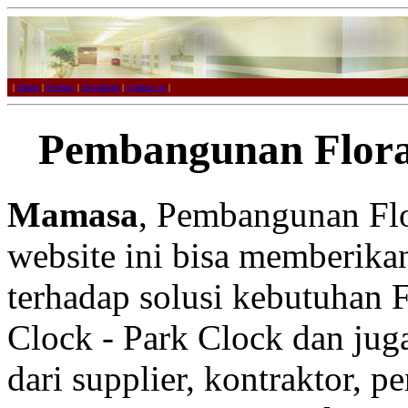
|
Home
|
Product
|
Download
|
Contact us
|
Pembangunan Flora
Mamasa
, Pembangunan Flo
website ini bisa memberikan
terhadap solusi kebutuhan F
Clock - Park Clock dan juga
dari supplier, kontraktor, p