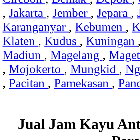
,
Jakarta
,
Jember
,
Jepara
,
Karanganyar
,
Kebumen
,
K
Klaten
,
Kudus
,
Kuningan
Madiun
,
Magelang
,
Mage
,
Mojokerto
,
Mungkid
,
Ng
,
Pacitan
,
Pamekasan
,
Pan
Jual Jam Kayu Ant