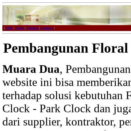
|
Home
|
Product
|
Download
|
Contact us
|
Pembangunan Floral
Muara Dua
, Pembangunan 
website ini bisa memberikan
terhadap solusi kebutuhan F
Clock - Park Clock dan juga
dari supplier, kontraktor, p