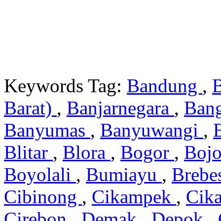
Keywords Tag:
Bandung
,
Barat)
,
Banjarnegara
,
Ban
Banyumas
,
Banyuwangi
,
Blitar
,
Blora
,
Bogor
,
Boj
Boyolali
,
Bumiayu
,
Brebe
Cibinong
,
Cikampek
,
Cik
Cirebon
,
Demak
,
Depok
,