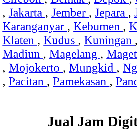
,
Jakarta
,
Jember
,
Jepara
,
Karanganyar
,
Kebumen
,
K
Klaten
,
Kudus
,
Kuningan
Madiun
,
Magelang
,
Mage
,
Mojokerto
,
Mungkid
,
Ng
,
Pacitan
,
Pamekasan
,
Pan
Jual Jam Digi