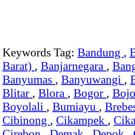
Keywords Tag:
Bandung
,
Barat)
,
Banjarnegara
,
Ban
Banyumas
,
Banyuwangi
,
Blitar
,
Blora
,
Bogor
,
Boj
Boyolali
,
Bumiayu
,
Brebe
Cibinong
,
Cikampek
,
Cik
Cirebon
,
Demak
,
Depok
,