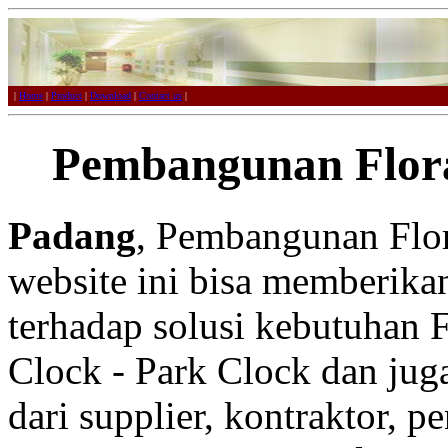
|
Home
|
Product
|
Download
|
Contact us
|
Pembangunan Flora
Padang
, Pembangunan Flor
website ini bisa memberikan
terhadap solusi kebutuhan F
Clock - Park Clock dan juga
dari supplier, kontraktor, p