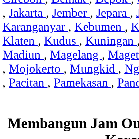
,
Jakarta
,
Jember
,
Jepara
,
Karanganyar
,
Kebumen
,
K
Klaten
,
Kudus
,
Kuningan
Madiun
,
Magelang
,
Mage
,
Mojokerto
,
Mungkid
,
Ng
,
Pacitan
,
Pamekasan
,
Pan
Membangun Jam Out