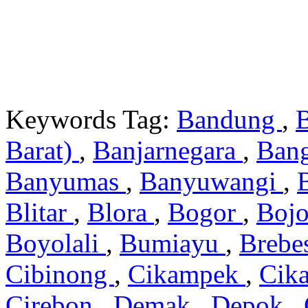
Keywords Tag:
Bandung
,
Barat)
,
Banjarnegara
,
Ban
Banyumas
,
Banyuwangi
,
Blitar
,
Blora
,
Bogor
,
Boj
Boyolali
,
Bumiayu
,
Brebe
Cibinong
,
Cikampek
,
Cik
Cirebon
,
Demak
,
Depok
,