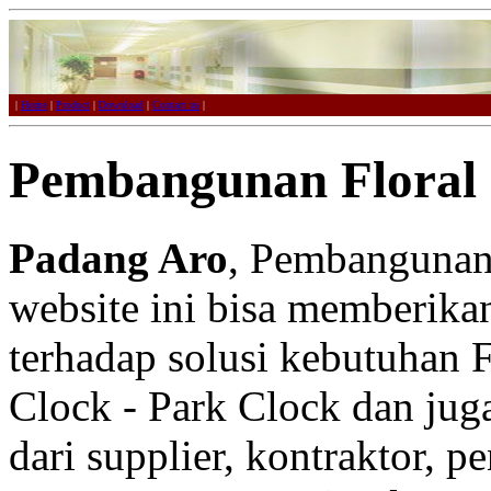
|
Home
|
Product
|
Download
|
Contact us
|
Pembangunan Floral 
Padang Aro
, Pembangunan 
website ini bisa memberikan
terhadap solusi kebutuhan F
Clock - Park Clock dan juga
dari supplier, kontraktor, p