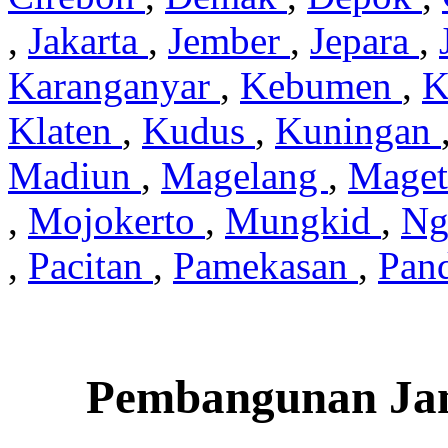
,
Jakarta
,
Jember
,
Jepara
,
Karanganyar
,
Kebumen
,
K
Klaten
,
Kudus
,
Kuningan
Madiun
,
Magelang
,
Mage
,
Mojokerto
,
Mungkid
,
Ng
,
Pacitan
,
Pamekasan
,
Pan
Pembangunan Jam