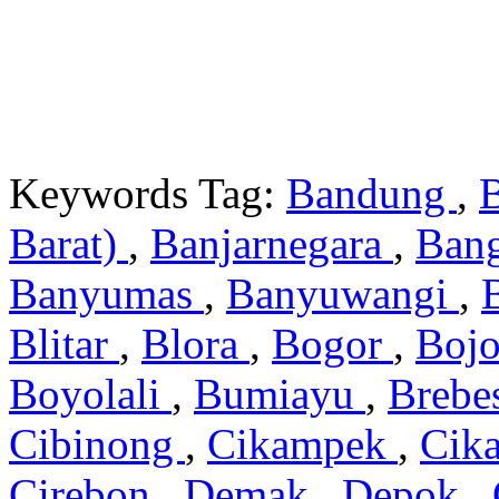
Keywords Tag:
Bandung
,
Barat)
,
Banjarnegara
,
Ban
Banyumas
,
Banyuwangi
,
Blitar
,
Blora
,
Bogor
,
Boj
Boyolali
,
Bumiayu
,
Brebe
Cibinong
,
Cikampek
,
Cik
Cirebon
,
Demak
,
Depok
,