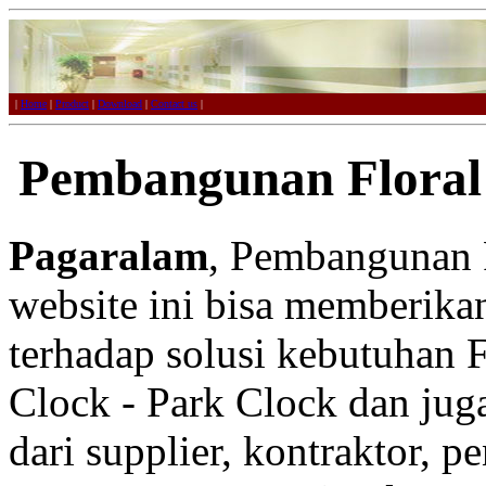
|
Home
|
Product
|
Download
|
Contact us
|
Pembangunan Floral
Pagaralam
, Pembangunan F
website ini bisa memberikan
terhadap solusi kebutuhan F
Clock - Park Clock dan juga
dari supplier, kontraktor, p