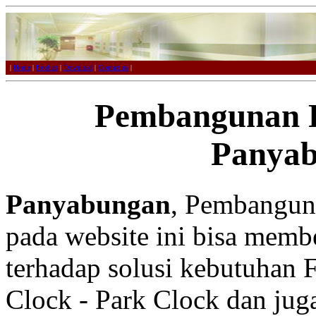
|
Home
|
Product
|
Download
|
Contact us
|
Pembangunan F
Panya
Panyabungan
, Pembanguna
pada website ini bisa membe
terhadap solusi kebutuhan F
Clock - Park Clock dan juga