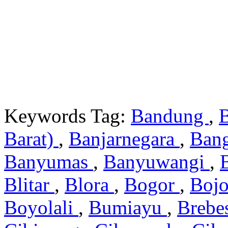
Keywords Tag:
Bandung
,
Barat)
,
Banjarnegara
,
Ban
Banyumas
,
Banyuwangi
,
Blitar
,
Blora
,
Bogor
,
Boj
Boyolali
,
Bumiayu
,
Brebe