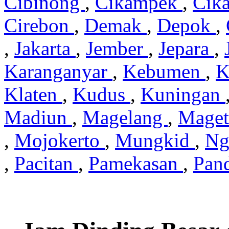
Cibinong
,
Cikampek
,
Cik
Cirebon
,
Demak
,
Depok
,
,
Jakarta
,
Jember
,
Jepara
,
Karanganyar
,
Kebumen
,
K
Klaten
,
Kudus
,
Kuningan
Madiun
,
Magelang
,
Mage
,
Mojokerto
,
Mungkid
,
Ng
,
Pacitan
,
Pamekasan
,
Pan