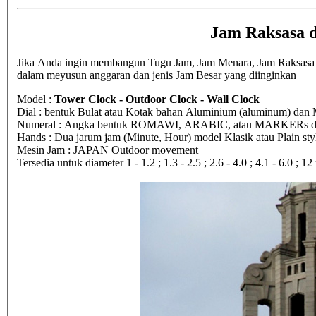
Jam Raksasa d
Jika Anda ingin membangun Tugu Jam, Jam Menara, Jam Raksasa di 
dalam meyusun anggaran dan jenis Jam Besar yang diinginkan
Model :
Tower Clock - Outdoor Clock - Wall Clock
Dial : bentuk Bulat atau Kotak bahan Aluminium (aluminum) dan M
Numeral : Angka bentuk ROMAWI, ARABIC, atau MARKERs dari 
Hands : Dua jarum jam (Minute, Hour) model Klasik atau Plain sty
Mesin Jam : JAPAN Outdoor movement
Tersedia untuk diameter 1 - 1.2 ; 1.3 - 2.5 ; 2.6 - 4.0 ; 4.1 - 6.0 ; 1