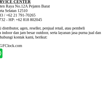
RVICE CENTER
jaten Raya No.12A Pejaten Barat
rta Selatan 12510
33 / +62 21 791-70265
1732 - HP: +62 818 802045
tributor, agen, reseller, penjual retail, atau pembeli
ndoor dan jam besar outdoor, serta layanan jasa purna jual dan
hubungi kontak kami, berikut:
: GFClock.com