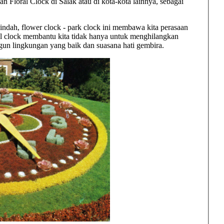
 Floral Clock di Salak atau di kota-kota lainnya, sebagai
indah, flower clock - park clock ini membawa kita perasaan
l clock membantu kita tidak hanya untuk menghilangkan
n lingkungan yang baik dan suasana hati gembira.