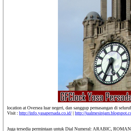
location at Oversea luar negeri, dan sanggup pemasangan di seluru
Visit :
http://info.yasapersada.co.id/
|
http://jualmesinjam.blogspot.
Juga tersedia permintaan untuk Dial Numeral: ARABIC, ROMAN,