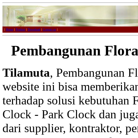
|
Home
|
Product
|
Download
|
Contact us
|
Pembangunan Floral
Tilamuta
, Pembangunan Flo
website ini bisa memberikan
terhadap solusi kebutuhan F
Clock - Park Clock dan juga
dari supplier, kontraktor, p