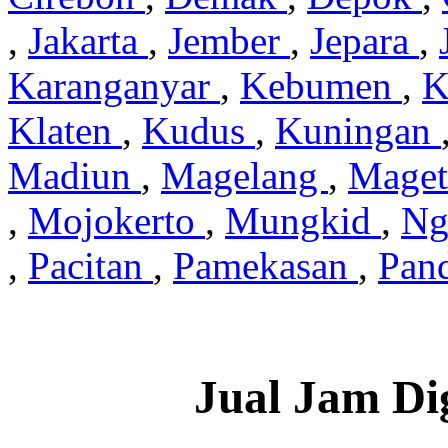
,
Jakarta
,
Jember
,
Jepara
,
Karanganyar
,
Kebumen
,
K
Klaten
,
Kudus
,
Kuningan
Madiun
,
Magelang
,
Mage
,
Mojokerto
,
Mungkid
,
Ng
,
Pacitan
,
Pamekasan
,
Pan
Jual Jam Di