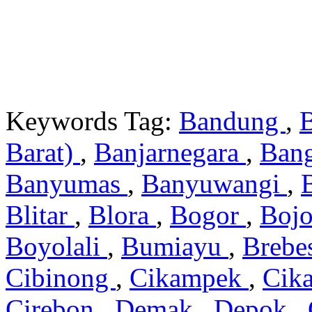
Keywords Tag:
Bandung
,
Barat)
,
Banjarnegara
,
Ban
Banyumas
,
Banyuwangi
,
Blitar
,
Blora
,
Bogor
,
Boj
Boyolali
,
Bumiayu
,
Brebe
Cibinong
,
Cikampek
,
Cik
Cirebon
,
Demak
,
Depok
,