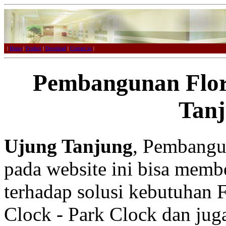
|
Home
|
Product
|
Download
|
Contact us
|
Pembangunan Flor
Tan
Ujung Tanjung
, Pembangun
pada website ini bisa membe
terhadap solusi kebutuhan F
Clock - Park Clock dan juga