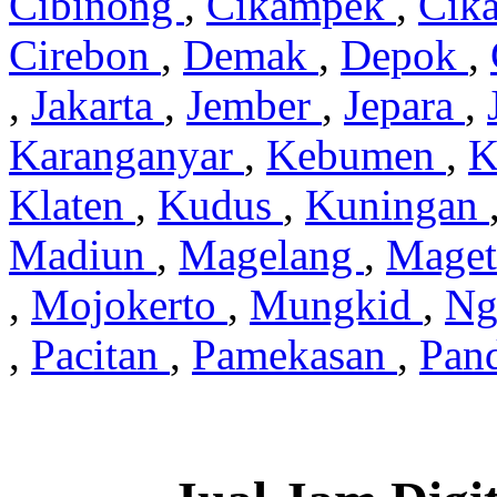
Cibinong
,
Cikampek
,
Cik
Cirebon
,
Demak
,
Depok
,
,
Jakarta
,
Jember
,
Jepara
,
Karanganyar
,
Kebumen
,
K
Klaten
,
Kudus
,
Kuningan
Madiun
,
Magelang
,
Mage
,
Mojokerto
,
Mungkid
,
Ng
,
Pacitan
,
Pamekasan
,
Pan