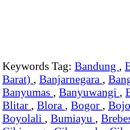
Keywords Tag:
Bandung
,
Barat)
,
Banjarnegara
,
Ban
Banyumas
,
Banyuwangi
,
Blitar
,
Blora
,
Bogor
,
Boj
Boyolali
,
Bumiayu
,
Brebe