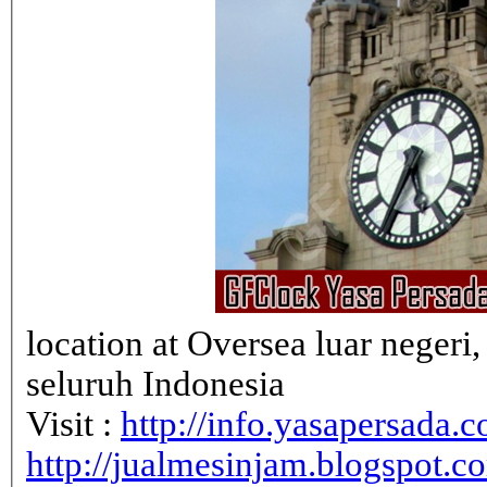
location at Oversea luar neger
seluruh Indonesia
Visit :
http://info.yasapersada.co
http://jualmesinjam.blogspot.c