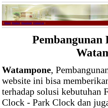
|
Home
|
Product
|
Download
|
Contact us
|
Pembangunan F
Wata
Watampone
, Pembangunan 
website ini bisa memberikan
terhadap solusi kebutuhan F
Clock - Park Clock dan juga