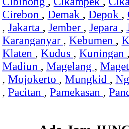
Cibinong
,
Cikampek
,
Cik
Cirebon
,
Demak
,
Depok
,
,
Jakarta
,
Jember
,
Jepara
,
Karanganyar
,
Kebumen
,
K
Klaten
,
Kudus
,
Kuningan
Madiun
,
Magelang
,
Mage
,
Mojokerto
,
Mungkid
,
Ng
,
Pacitan
,
Pamekasan
,
Pan