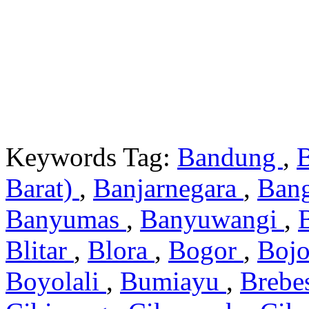
Keywords Tag:
Bandung
,
Barat)
,
Banjarnegara
,
Ban
Banyumas
,
Banyuwangi
,
Blitar
,
Blora
,
Bogor
,
Boj
Boyolali
,
Bumiayu
,
Brebe