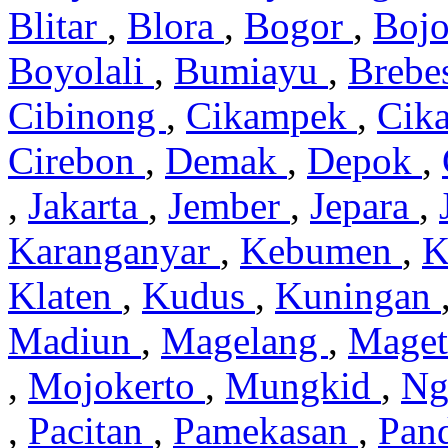
Blitar
,
Blora
,
Bogor
,
Boj
Boyolali
,
Bumiayu
,
Brebe
Cibinong
,
Cikampek
,
Cik
Cirebon
,
Demak
,
Depok
,
,
Jakarta
,
Jember
,
Jepara
,
Karanganyar
,
Kebumen
,
K
Klaten
,
Kudus
,
Kuningan
Madiun
,
Magelang
,
Mage
,
Mojokerto
,
Mungkid
,
Ng
,
Pacitan
,
Pamekasan
,
Pan