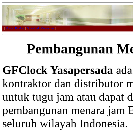
|
Home
|
Product
|
Download
|
Contact us
|
Pembangunan Me
GFClock Yasapersada
adal
kontraktor dan distributor 
untuk tugu jam atau dapat 
pembangunan menara jam Bin
seluruh wilayah Indonesia.