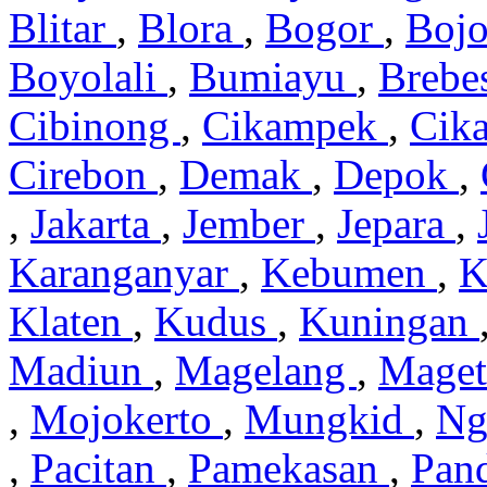
Blitar
,
Blora
,
Bogor
,
Boj
Boyolali
,
Bumiayu
,
Brebe
Cibinong
,
Cikampek
,
Cik
Cirebon
,
Demak
,
Depok
,
,
Jakarta
,
Jember
,
Jepara
,
Karanganyar
,
Kebumen
,
K
Klaten
,
Kudus
,
Kuningan
Madiun
,
Magelang
,
Mage
,
Mojokerto
,
Mungkid
,
Ng
,
Pacitan
,
Pamekasan
,
Pan