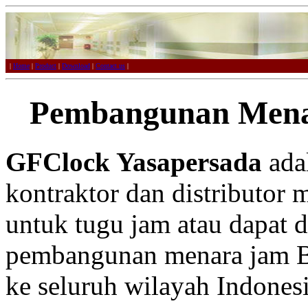
|
Home
|
Product
|
Download
|
Contact us
|
Pembangunan Mena
GFClock Yasapersada
adal
kontraktor dan distributor 
untuk tugu jam atau dapat 
pembangunan menara jam Bl
ke seluruh wilayah Indonesi