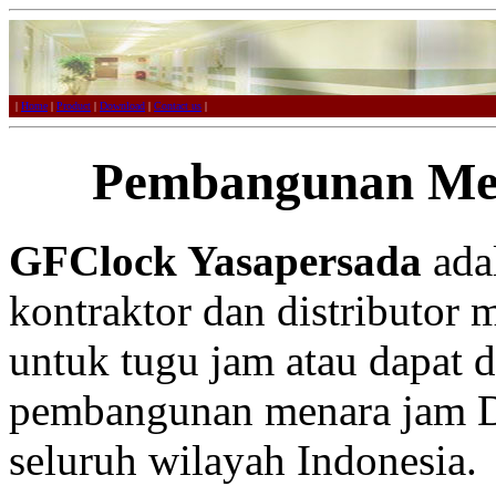
|
Home
|
Product
|
Download
|
Contact us
|
Pembangunan Me
GFClock Yasapersada
adal
kontraktor dan distributor 
untuk tugu jam atau dapat 
pembangunan menara jam Du
seluruh wilayah Indonesia.