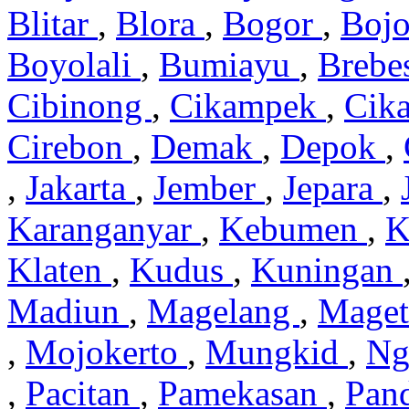
Blitar
,
Blora
,
Bogor
,
Boj
Boyolali
,
Bumiayu
,
Brebe
Cibinong
,
Cikampek
,
Cik
Cirebon
,
Demak
,
Depok
,
,
Jakarta
,
Jember
,
Jepara
,
Karanganyar
,
Kebumen
,
K
Klaten
,
Kudus
,
Kuningan
Madiun
,
Magelang
,
Mage
,
Mojokerto
,
Mungkid
,
Ng
,
Pacitan
,
Pamekasan
,
Pan