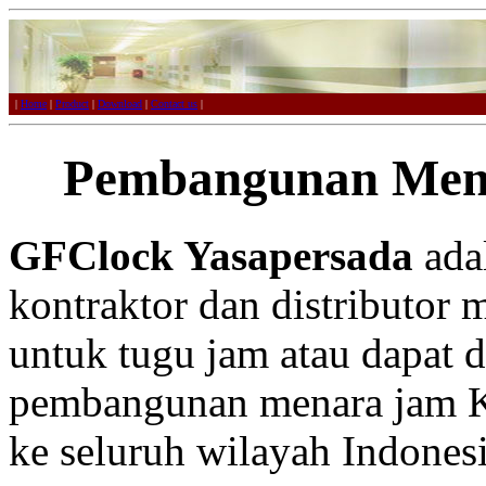
|
Home
|
Product
|
Download
|
Contact us
|
Pembangunan Men
GFClock Yasapersada
adal
kontraktor dan distributor 
untuk tugu jam atau dapat 
pembangunan menara jam Ka
ke seluruh wilayah Indonesi