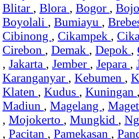
Blitar
,
Blora
,
Bogor
,
Boj
Boyolali
,
Bumiayu
,
Brebe
Cibinong
,
Cikampek
,
Cik
Cirebon
,
Demak
,
Depok
,
,
Jakarta
,
Jember
,
Jepara
,
Karanganyar
,
Kebumen
,
K
Klaten
,
Kudus
,
Kuningan
Madiun
,
Magelang
,
Mage
,
Mojokerto
,
Mungkid
,
Ng
,
Pacitan
,
Pamekasan
,
Pan