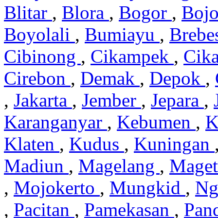
Blitar
,
Blora
,
Bogor
,
Boj
Boyolali
,
Bumiayu
,
Brebe
Cibinong
,
Cikampek
,
Cik
Cirebon
,
Demak
,
Depok
,
,
Jakarta
,
Jember
,
Jepara
,
Karanganyar
,
Kebumen
,
K
Klaten
,
Kudus
,
Kuningan
Madiun
,
Magelang
,
Mage
,
Mojokerto
,
Mungkid
,
Ng
,
Pacitan
,
Pamekasan
,
Pan