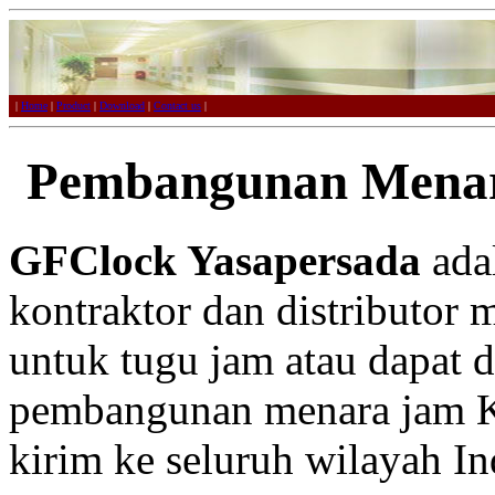
|
Home
|
Product
|
Download
|
Contact us
|
Pembangunan Mena
GFClock Yasapersada
adal
kontraktor dan distributor 
untuk tugu jam atau dapat 
pembangunan menara jam K
kirim ke seluruh wilayah In