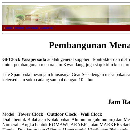
|
Home
|
Product
|
Download
|
Contact us
|
Pembangunan Mena
GFClock Yasapersada
adalah general supplier - kontraktor dan dist
untuk pembangunan menara jam Kwandang, juga siap kirim ke seluru
Life Span pada mesin jam khususnya Gear Sets dengan masa pakai s
ketersediaan suku cadang sampai dengan 10 tahun
Jam Ra
Model :
Tower Clock - Outdoor Clock - Wall Clock
Dial : bentuk Bulat atau Kotak bahan Aluminium (aluminum) dan Meta
Numeral : Angka bentuk ROMAWI, ARABIC, atau MARKERs dari Ak
Hands : Dua jarum jam (Minute, Hour) model Klasik atau Plain style