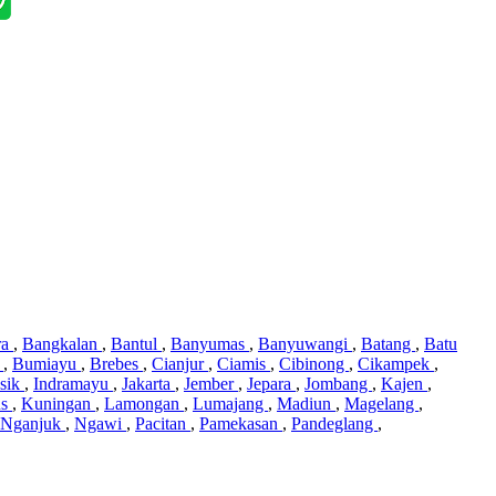
ra
,
Bangkalan
,
Bantul
,
Banyumas
,
Banyuwangi
,
Batang
,
Batu
i
,
Bumiayu
,
Brebes
,
Cianjur
,
Ciamis
,
Cibinong
,
Cikampek
,
sik
,
Indramayu
,
Jakarta
,
Jember
,
Jepara
,
Jombang
,
Kajen
,
us
,
Kuningan
,
Lamongan
,
Lumajang
,
Madiun
,
Magelang
,
Nganjuk
,
Ngawi
,
Pacitan
,
Pamekasan
,
Pandeglang
,