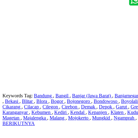
Keywords Tag:
Bandung
,
Bangil
,
Banjar (Jawa Barat)
,
Banjarnega
,
Bekasi
,
Blitar
,
Blora
,
Bogor
,
Bojonegoro
,
Bondowoso
,
Boyolal
Cikarang
,
Cilacap
,
Cilegon
,
Cirebon
,
Demak
,
Depok
,
Garut
,
Gre
Karanganyar
,
Kebumen
,
Kediri
,
Kendal
,
Kepanjen
,
Klaten
,
Kud
Magetan
,
Majalengka
,
Malang
,
Mojokerto
,
Mungkid
,
Ngamprah
,
BERIKUTNYA