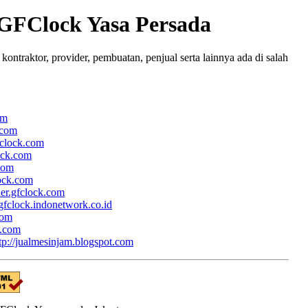
 GFClock Yasa Persada
ntraktor, provider, pembuatan, penjual serta lainnya ada di salah
om
.com
fclock.com
lock.com
.com
lock.com
her.gfclock.com
/gfclock.indonetwork.co.id
com
k.com
tp://jualmesinjam.blogspot.com