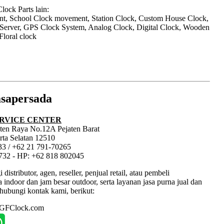
ock Parts lain:
nt, School Clock movement, Station Clock, Custom House Clock,
 Server, GPS Clock System, Analog Clock, Digital Clock, Wooden
Floral clock
sapersada
RVICE CENTER
jaten Raya No.12A Pejaten Barat
rta Selatan 12510
33 / +62 21 791-70265
1732 - HP: +62 818 802045
tributor, agen, reseller, penjual retail, atau pembeli
ndoor dan jam besar outdoor, serta layanan jasa purna jual dan
hubungi kontak kami, berikut:
: GFClock.com