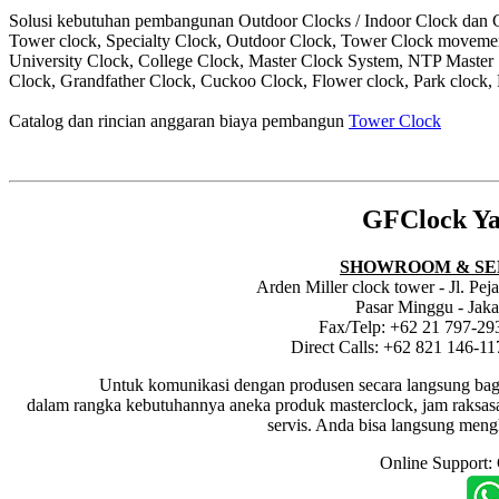
Solusi kebutuhan pembangunan Outdoor Clocks / Indoor Clock dan Cl
Tower clock, Specialty Clock, Outdoor Clock, Tower Clock moveme
University Clock, College Clock, Master Clock System, NTP Master
Clock, Grandfather Clock, Cuckoo Clock, Flower clock, Park clock, 
Catalog dan rincian anggaran biaya pembangun
Tower Clock
GFClock Ya
SHOWROOM & SE
Arden Miller clock tower - Jl. Pe
Pasar Minggu - Jaka
Fax/Telp: +62 21 797-29
Direct Calls: +62 821 146-1
Untuk komunikasi dengan produsen secara langsung bagi dis
dalam rangka kebutuhannya aneka produk masterclock, jam raksasa i
servis. Anda bisa langsung meng
Online Support