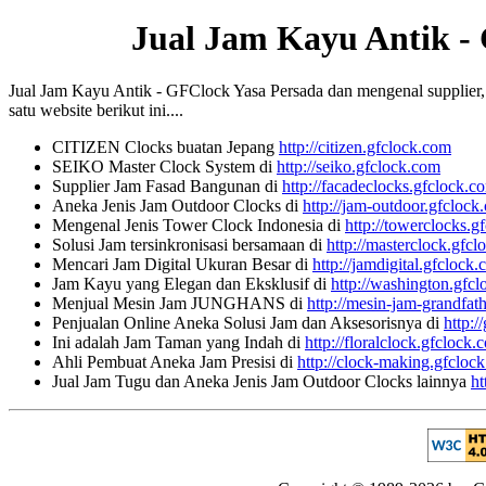
Jual Jam Kayu Antik -
Jual Jam Kayu Antik - GFClock Yasa Persada dan mengenal supplier, ko
satu website berikut ini....
CITIZEN Clocks buatan Jepang
http://citizen.gfclock.com
SEIKO Master Clock System di
http://seiko.gfclock.com
Supplier Jam Fasad Bangunan di
http://facadeclocks.gfclock.c
Aneka Jenis Jam Outdoor Clocks di
http://jam-outdoor.gfclock
Mengenal Jenis Tower Clock Indonesia di
http://towerclocks.g
Solusi Jam tersinkronisasi bersamaan di
http://masterclock.gfc
Mencari Jam Digital Ukuran Besar di
http://jamdigital.gfclock
Jam Kayu yang Elegan dan Eksklusif di
http://washington.gfc
Menjual Mesin Jam JUNGHANS di
http://mesin-jam-grandfat
Penjualan Online Aneka Solusi Jam dan Aksesorisnya di
http:/
Ini adalah Jam Taman yang Indah di
http://floralclock.gfclock.
Ahli Pembuat Aneka Jam Presisi di
http://clock-making.gfcloc
Jual Jam Tugu dan Aneka Jenis Jam Outdoor Clocks lainnya
ht