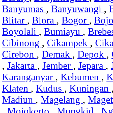
Banyumas
,
Banyuwangi
,
Blitar
,
Blora
,
Bogor
,
Boj
Boyolali
,
Bumiayu
,
Brebe
Cibinong
,
Cikampek
,
Cik
Cirebon
,
Demak
,
Depok
,
,
Jakarta
,
Jember
,
Jepara
,
Karanganyar
,
Kebumen
,
K
Klaten
,
Kudus
,
Kuningan
Madiun
,
Magelang
,
Mage
,
Mojokerto
,
Mungkid
,
Ng