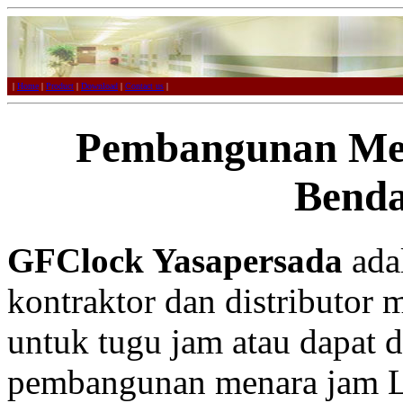
|
Home
|
Product
|
Download
|
Contact us
|
Pembangunan Me
Bend
GFClock Yasapersada
adal
kontraktor dan distributor 
untuk tugu jam atau dapat 
pembangunan menara jam L