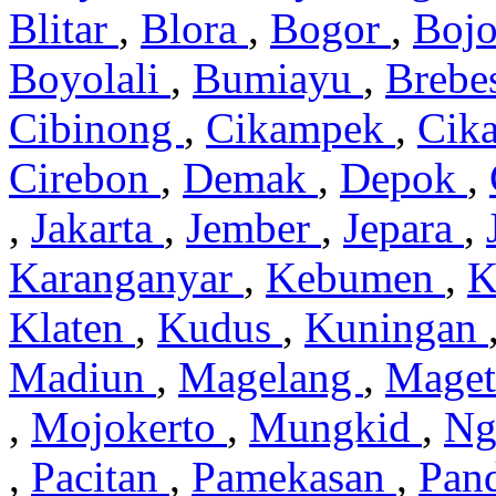
Blitar
,
Blora
,
Bogor
,
Boj
Boyolali
,
Bumiayu
,
Brebe
Cibinong
,
Cikampek
,
Cik
Cirebon
,
Demak
,
Depok
,
,
Jakarta
,
Jember
,
Jepara
,
Karanganyar
,
Kebumen
,
K
Klaten
,
Kudus
,
Kuningan
Madiun
,
Magelang
,
Mage
,
Mojokerto
,
Mungkid
,
Ng
,
Pacitan
,
Pamekasan
,
Pan