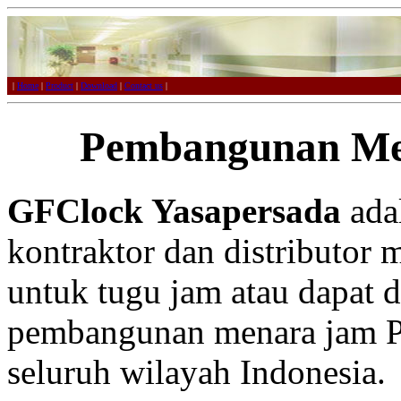
|
Home
|
Product
|
Download
|
Contact us
|
Pembangunan Me
GFClock Yasapersada
adal
kontraktor dan distributor 
untuk tugu jam atau dapat 
pembangunan menara jam Par
seluruh wilayah Indonesia.