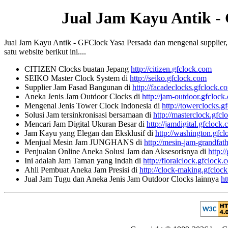
Jual Jam Kayu Antik -
Jual Jam Kayu Antik - GFClock Yasa Persada dan mengenal supplier, ko
satu website berikut ini....
CITIZEN Clocks buatan Jepang
http://citizen.gfclock.com
SEIKO Master Clock System di
http://seiko.gfclock.com
Supplier Jam Fasad Bangunan di
http://facadeclocks.gfclock.c
Aneka Jenis Jam Outdoor Clocks di
http://jam-outdoor.gfclock
Mengenal Jenis Tower Clock Indonesia di
http://towerclocks.g
Solusi Jam tersinkronisasi bersamaan di
http://masterclock.gfc
Mencari Jam Digital Ukuran Besar di
http://jamdigital.gfclock
Jam Kayu yang Elegan dan Eksklusif di
http://washington.gfc
Menjual Mesin Jam JUNGHANS di
http://mesin-jam-grandfat
Penjualan Online Aneka Solusi Jam dan Aksesorisnya di
http:/
Ini adalah Jam Taman yang Indah di
http://floralclock.gfclock.
Ahli Pembuat Aneka Jam Presisi di
http://clock-making.gfcloc
Jual Jam Tugu dan Aneka Jenis Jam Outdoor Clocks lainnya
ht