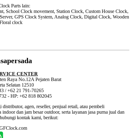
ock Parts lain:
nt, School Clock movement, Station Clock, Custom House Clock,
 Server, GPS Clock System, Analog Clock, Digital Clock, Wooden
Floral clock
sapersada
RVICE CENTER
jaten Raya No.12A Pejaten Barat
rta Selatan 12510
33 / +62 21 791-70265
1732 - HP: +62 818 802045
tributor, agen, reseller, penjual retail, atau pembeli
ndoor dan jam besar outdoor, serta layanan jasa purna jual dan
hubungi kontak kami, berikut:
: GFClock.com