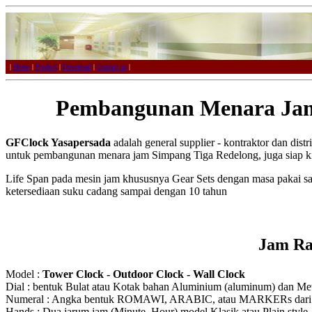
|
Home
|
Product
|
Download
|
Contact us
|
Pembangunan Menara Jam
GFClock Yasapersada
adalah general supplier - kontraktor dan dist
untuk pembangunan menara jam Simpang Tiga Redelong, juga siap kir
Life Span pada mesin jam khususnya Gear Sets dengan masa pakai s
ketersediaan suku cadang sampai dengan 10 tahun
Jam Ra
Model :
Tower Clock - Outdoor Clock - Wall Clock
Dial : bentuk Bulat atau Kotak bahan Aluminium (aluminum) dan Meta
Numeral : Angka bentuk ROMAWI, ARABIC, atau MARKERs dari Ak
Hands : Dua jarum jam (Minute, Hour) model Klasik atau Plain style