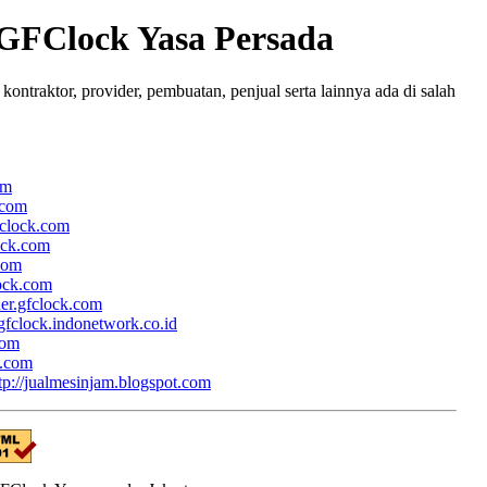
 GFClock Yasa Persada
ntraktor, provider, pembuatan, penjual serta lainnya ada di salah
om
.com
fclock.com
lock.com
.com
lock.com
her.gfclock.com
/gfclock.indonetwork.co.id
com
k.com
tp://jualmesinjam.blogspot.com