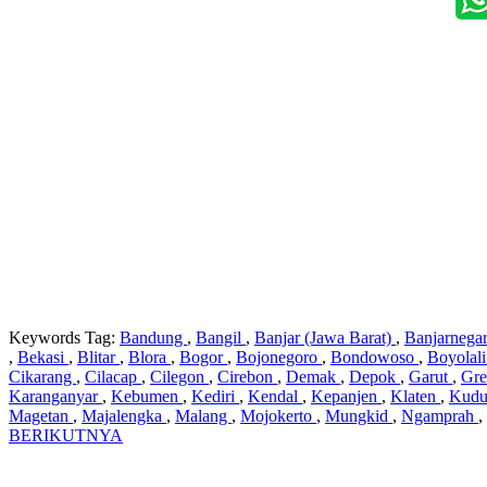
Keywords Tag:
Bandung
,
Bangil
,
Banjar (Jawa Barat)
,
Banjarnega
,
Bekasi
,
Blitar
,
Blora
,
Bogor
,
Bojonegoro
,
Bondowoso
,
Boyolal
Cikarang
,
Cilacap
,
Cilegon
,
Cirebon
,
Demak
,
Depok
,
Garut
,
Gre
Karanganyar
,
Kebumen
,
Kediri
,
Kendal
,
Kepanjen
,
Klaten
,
Kud
Magetan
,
Majalengka
,
Malang
,
Mojokerto
,
Mungkid
,
Ngamprah
,
BERIKUTNYA