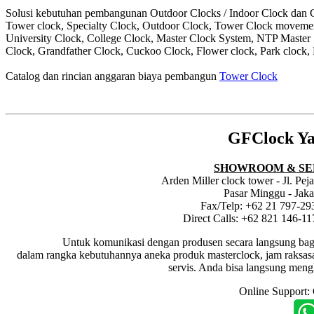
Solusi kebutuhan pembangunan Outdoor Clocks / Indoor Clock dan Cl
Tower clock, Specialty Clock, Outdoor Clock, Tower Clock moveme
University Clock, College Clock, Master Clock System, NTP Master
Clock, Grandfather Clock, Cuckoo Clock, Flower clock, Park clock, 
Catalog dan rincian anggaran biaya pembangun
Tower Clock
GFClock Ya
SHOWROOM & SE
Arden Miller clock tower - Jl. Pe
Pasar Minggu - Jaka
Fax/Telp: +62 21 797-29
Direct Calls: +62 821 146-1
Untuk komunikasi dengan produsen secara langsung bagi dis
dalam rangka kebutuhannya aneka produk masterclock, jam raksasa i
servis. Anda bisa langsung meng
Online Support