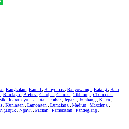
ra
,
Bangkalan
,
Bantul
,
Banyumas
,
Banyuwangi
,
Batang
,
Batu
i
,
Bumiayu
,
Brebes
,
Cianjur
,
Ciamis
,
Cibinong
,
Cikampek
,
sik
,
Indramayu
,
Jakarta
,
Jember
,
Jepara
,
Jombang
,
Kajen
,
us
,
Kuningan
,
Lamongan
,
Lumajang
,
Madiun
,
Magelang
,
Nganjuk
,
Ngawi
,
Pacitan
,
Pamekasan
,
Pandeglang
,