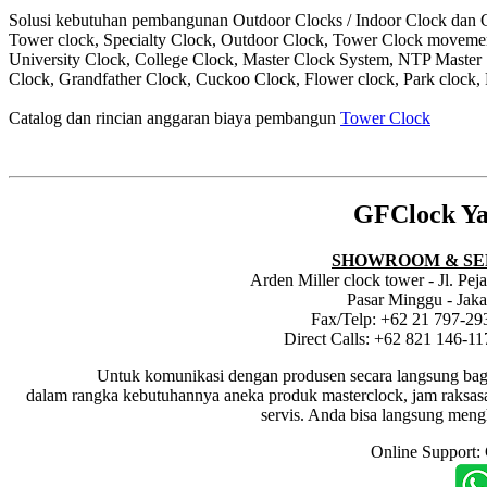
Solusi kebutuhan pembangunan Outdoor Clocks / Indoor Clock dan Cl
Tower clock, Specialty Clock, Outdoor Clock, Tower Clock moveme
University Clock, College Clock, Master Clock System, NTP Master
Clock, Grandfather Clock, Cuckoo Clock, Flower clock, Park clock, 
Catalog dan rincian anggaran biaya pembangun
Tower Clock
GFClock Ya
SHOWROOM & SE
Arden Miller clock tower - Jl. Pe
Pasar Minggu - Jaka
Fax/Telp: +62 21 797-29
Direct Calls: +62 821 146-1
Untuk komunikasi dengan produsen secara langsung bagi dis
dalam rangka kebutuhannya aneka produk masterclock, jam raksasa i
servis. Anda bisa langsung meng
Online Support