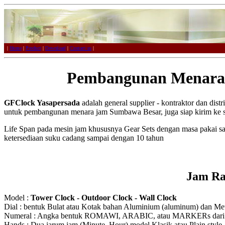
|
Home
|
Product
|
Download
|
Contact us
|
Pembangunan Menara
GFClock Yasapersada
adalah general supplier - kontraktor dan dist
untuk pembangunan menara jam Sumbawa Besar, juga siap kirim ke s
Life Span pada mesin jam khususnya Gear Sets dengan masa pakai s
ketersediaan suku cadang sampai dengan 10 tahun
Jam Ra
Model :
Tower Clock - Outdoor Clock - Wall Clock
Dial : bentuk Bulat atau Kotak bahan Aluminium (aluminum) dan Meta
Numeral : Angka bentuk ROMAWI, ARABIC, atau MARKERs dari Ak
Hands : Dua jarum jam (Minute, Hour) model Klasik atau Plain style