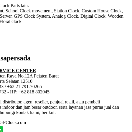
ock Parts lain:
nt, School Clock movement, Station Clock, Custom House Clock,
 Server, GPS Clock System, Analog Clock, Digital Clock, Wooden
Floral clock
sapersada
RVICE CENTER
jaten Raya No.12A Pejaten Barat
rta Selatan 12510
33 / +62 21 791-70265
1732 - HP: +62 818 802045
tributor, agen, reseller, penjual retail, atau pembeli
ndoor dan jam besar outdoor, serta layanan jasa purna jual dan
hubungi kontak kami, berikut:
: GFClock.com