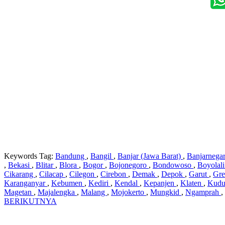
Keywords Tag:
Bandung
,
Bangil
,
Banjar (Jawa Barat)
,
Banjarnega
,
Bekasi
,
Blitar
,
Blora
,
Bogor
,
Bojonegoro
,
Bondowoso
,
Boyolal
Cikarang
,
Cilacap
,
Cilegon
,
Cirebon
,
Demak
,
Depok
,
Garut
,
Gre
Karanganyar
,
Kebumen
,
Kediri
,
Kendal
,
Kepanjen
,
Klaten
,
Kud
Magetan
,
Majalengka
,
Malang
,
Mojokerto
,
Mungkid
,
Ngamprah
,
BERIKUTNYA