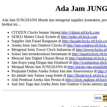
Ada Jam JUN
Ada Jam JUNGHANS Murah dan mengenal supplier, kontraktor, provide
berikut ini....
CITIZEN Clocks buatan Jepang
http://citizen.gfclock.com
SEIKO Master Clock System di
http://seiko.gfclock.com
Supplier Jam Fasad Bangunan di
http://facadeclocks.gfclock.c
Aneka Jenis Jam Outdoor Clocks di
http://jam-outdoor.gfclock
Mengenal Jenis Tower Clock Indonesia di
http://towerclocks.g
Solusi Jam tersinkronisasi bersamaan di
http://masterclock.gfc
Mencari Jam Digital Ukuran Besar di
http://jamdigital.gfclock
Jam Kayu yang Elegan dan Eksklusif di
http://washington.gfc
Menjual Mesin Jam JUNGHANS di
http://mesin-jam-grandfat
Penjualan Online Aneka Solusi Jam dan Aksesorisnya di
http:/
Ini adalah Jam Taman yang Indah di
http://floralclock.gfclock.
Ahli Pembuat Aneka Jam Presisi di
http://clock-making.gfcloc
Jual Jam Tugu dan Aneka Jenis Jam Outdoor Clocks lainnya
ht