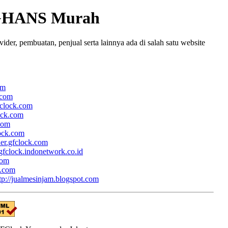
GHANS Murah
r, pembuatan, penjual serta lainnya ada di salah satu website
om
.com
fclock.com
lock.com
.com
lock.com
her.gfclock.com
/gfclock.indonetwork.co.id
com
k.com
tp://jualmesinjam.blogspot.com