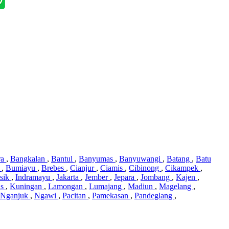
ra
,
Bangkalan
,
Bantul
,
Banyumas
,
Banyuwangi
,
Batang
,
Batu
i
,
Bumiayu
,
Brebes
,
Cianjur
,
Ciamis
,
Cibinong
,
Cikampek
,
sik
,
Indramayu
,
Jakarta
,
Jember
,
Jepara
,
Jombang
,
Kajen
,
us
,
Kuningan
,
Lamongan
,
Lumajang
,
Madiun
,
Magelang
,
Nganjuk
,
Ngawi
,
Pacitan
,
Pamekasan
,
Pandeglang
,