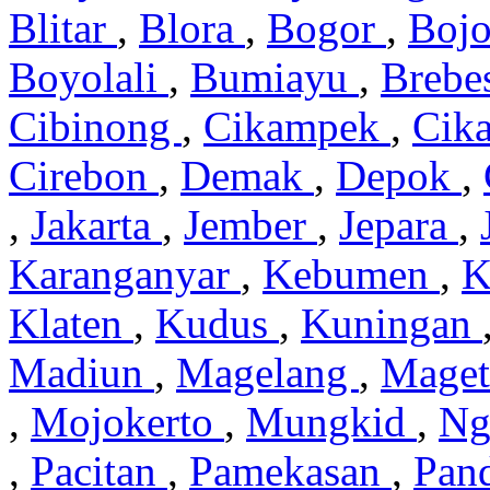
Blitar
,
Blora
,
Bogor
,
Boj
Boyolali
,
Bumiayu
,
Brebe
Cibinong
,
Cikampek
,
Cik
Cirebon
,
Demak
,
Depok
,
,
Jakarta
,
Jember
,
Jepara
,
Karanganyar
,
Kebumen
,
K
Klaten
,
Kudus
,
Kuningan
Madiun
,
Magelang
,
Mage
,
Mojokerto
,
Mungkid
,
Ng
,
Pacitan
,
Pamekasan
,
Pan