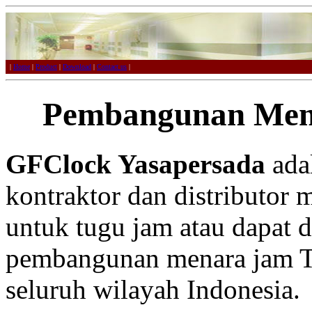
|
Home
|
Product
|
Download
|
Contact us
|
Pembangunan Men
GFClock Yasapersada
adal
kontraktor dan distributor 
untuk tugu jam atau dapat 
pembangunan menara jam Ta
seluruh wilayah Indonesia.