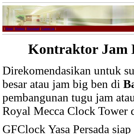
|
Home
|
Product
|
Download
|
Contact us
|
Kontraktor Jam 
Direkomendasikan untuk su
besar atau jam big ben di
B
pembangunan tugu jam atau 
Royal Mecca Clock Tower d
GFClock Yasa Persada sia