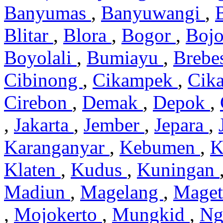
Banyumas
,
Banyuwangi
,
Blitar
,
Blora
,
Bogor
,
Boj
Boyolali
,
Bumiayu
,
Brebe
Cibinong
,
Cikampek
,
Cik
Cirebon
,
Demak
,
Depok
,
,
Jakarta
,
Jember
,
Jepara
,
Karanganyar
,
Kebumen
,
K
Klaten
,
Kudus
,
Kuningan
Madiun
,
Magelang
,
Mage
,
Mojokerto
,
Mungkid
,
Ng