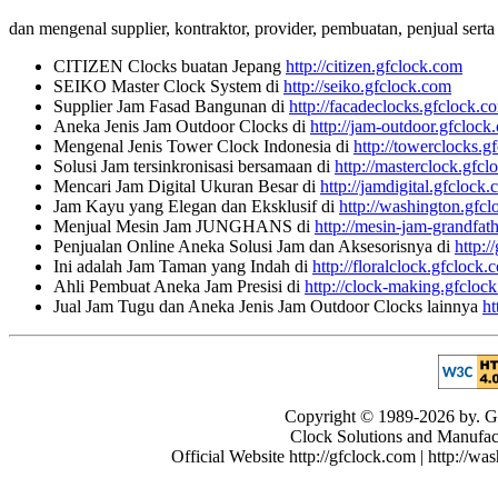
dan mengenal supplier, kontraktor, provider, pembuatan, penjual serta l
CITIZEN Clocks buatan Jepang
http://citizen.gfclock.com
SEIKO Master Clock System di
http://seiko.gfclock.com
Supplier Jam Fasad Bangunan di
http://facadeclocks.gfclock.c
Aneka Jenis Jam Outdoor Clocks di
http://jam-outdoor.gfclock
Mengenal Jenis Tower Clock Indonesia di
http://towerclocks.g
Solusi Jam tersinkronisasi bersamaan di
http://masterclock.gfc
Mencari Jam Digital Ukuran Besar di
http://jamdigital.gfclock
Jam Kayu yang Elegan dan Eksklusif di
http://washington.gfc
Menjual Mesin Jam JUNGHANS di
http://mesin-jam-grandfat
Penjualan Online Aneka Solusi Jam dan Aksesorisnya di
http:/
Ini adalah Jam Taman yang Indah di
http://floralclock.gfclock.
Ahli Pembuat Aneka Jam Presisi di
http://clock-making.gfcloc
Jual Jam Tugu dan Aneka Jenis Jam Outdoor Clocks lainnya
ht
Copyright © 1989-2026 by. GF
Clock Solutions and Manufactu
Official Website http://gfclock.com | http://wa