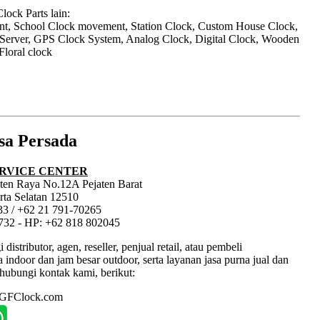
ock Parts lain:
nt, School Clock movement, Station Clock, Custom House Clock,
 Server, GPS Clock System, Analog Clock, Digital Clock, Wooden
Floral clock
sa Persada
RVICE CENTER
jaten Raya No.12A Pejaten Barat
rta Selatan 12510
33 / +62 21 791-70265
1732 - HP: +62 818 802045
tributor, agen, reseller, penjual retail, atau pembeli
ndoor dan jam besar outdoor, serta layanan jasa purna jual dan
hubungi kontak kami, berikut:
: GFClock.com