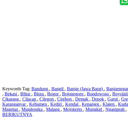
Keywords Tag:
Bandung
,
Bangil
,
Banjar (Jawa Barat)
,
Banjarnega
,
Bekasi
,
Blitar
,
Blora
,
Bogor
,
Bojonegoro
,
Bondowoso
,
Boyolal
Cikarang
,
Cilacap
,
Cilegon
,
Cirebon
,
Demak
,
Depok
,
Garut
,
Gre
Karanganyar
,
Kebumen
,
Kediri
,
Kendal
,
Kepanjen
,
Klaten
,
Kud
Magetan
,
Majalengka
,
Malang
,
Mojokerto
,
Mungkid
,
Ngamprah
,
BERIKUTNYA