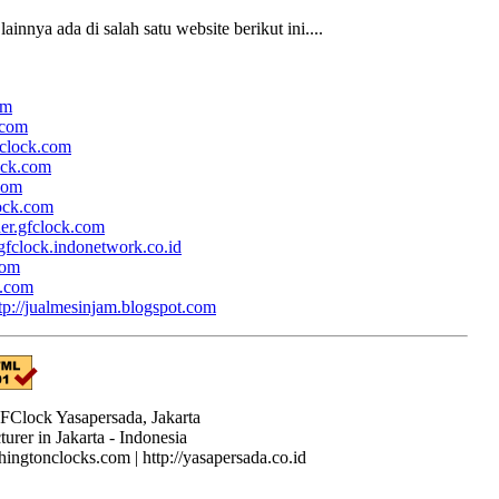
ainnya ada di salah satu website berikut ini....
om
.com
fclock.com
lock.com
.com
lock.com
her.gfclock.com
/gfclock.indonetwork.co.id
com
k.com
tp://jualmesinjam.blogspot.com
Clock Yasapersada, Jakarta
rer in Jakarta - Indonesia
shingtonclocks.com | http://yasapersada.co.id