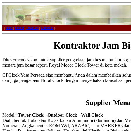
|
Home
|
Product
|
Download
|
Contact us
|
Kontraktor Jam Bi
Direkomendasikan untuk supplier pengadaan jam besar atau jam big 
menara jam besar seperti Royal Mecca Clock Tower di kota mekah.
GFClock Yasa Persada siap membantu Anda dalam memberikan solusi
dan juga pengadaan Floral Clock dengan menyediakan konsultasi, p
Supplier Mena
Model :
Tower Clock - Outdoor Clock - Wall Clock
Dial : bentuk Bulat atau Kotak bahan Aluminium (aluminum) dan Meta
Numeral : Angka bentuk ROMAWI, ARABIC, atau MARKERs dari Ak
Hands : Dua jarum jam (Minute, Hour) model Klasik atau Plain style