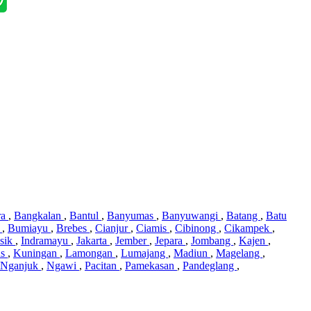
ra
,
Bangkalan
,
Bantul
,
Banyumas
,
Banyuwangi
,
Batang
,
Batu
i
,
Bumiayu
,
Brebes
,
Cianjur
,
Ciamis
,
Cibinong
,
Cikampek
,
sik
,
Indramayu
,
Jakarta
,
Jember
,
Jepara
,
Jombang
,
Kajen
,
us
,
Kuningan
,
Lamongan
,
Lumajang
,
Madiun
,
Magelang
,
Nganjuk
,
Ngawi
,
Pacitan
,
Pamekasan
,
Pandeglang
,