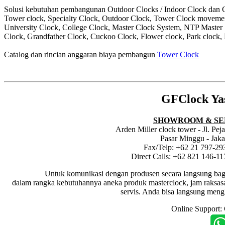
Solusi kebutuhan pembangunan Outdoor Clocks / Indoor Clock dan Cl
Tower clock, Specialty Clock, Outdoor Clock, Tower Clock moveme
University Clock, College Clock, Master Clock System, NTP Master
Clock, Grandfather Clock, Cuckoo Clock, Flower clock, Park clock, 
Catalog dan rincian anggaran biaya pembangun
Tower Clock
GFClock Ya
SHOWROOM & SE
Arden Miller clock tower - Jl. Pe
Pasar Minggu - Jaka
Fax/Telp: +62 21 797-29
Direct Calls: +62 821 146-1
Untuk komunikasi dengan produsen secara langsung bagi dis
dalam rangka kebutuhannya aneka produk masterclock, jam raksasa i
servis. Anda bisa langsung meng
Online Support