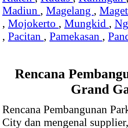
Madiun
,
Magelang
,
Mage
,
Mojokerto
,
Mungkid
,
Ng
,
Pacitan
,
Pamekasan
,
Pan
Rencana Pembangu
Grand Ga
Rencana Pembangunan Park
City dan mengenal supplier,