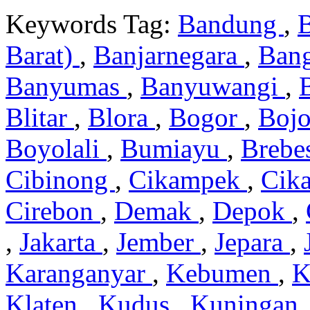
Keywords Tag:
Bandung
,
Barat)
,
Banjarnegara
,
Ban
Banyumas
,
Banyuwangi
,
Blitar
,
Blora
,
Bogor
,
Boj
Boyolali
,
Bumiayu
,
Brebe
Cibinong
,
Cikampek
,
Cik
Cirebon
,
Demak
,
Depok
,
,
Jakarta
,
Jember
,
Jepara
,
Karanganyar
,
Kebumen
,
K
Klaten
,
Kudus
,
Kuningan