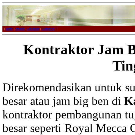
|
Home
|
Product
|
Download
|
Contact us
|
Kontraktor Jam B
Tin
Direkomendasikan untuk su
besar atau jam big ben di
K
kontraktor pembangunan tu
besar seperti Royal Mecca 