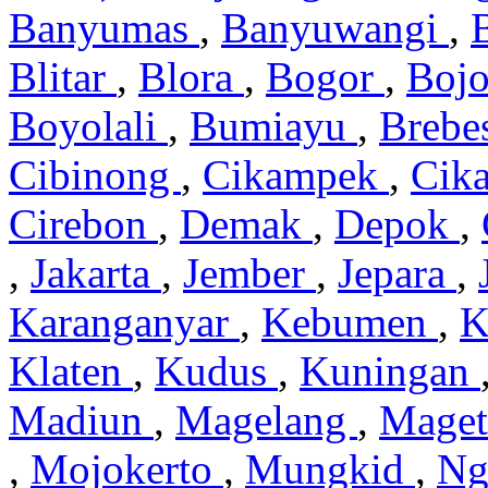
Banyumas
,
Banyuwangi
,
Blitar
,
Blora
,
Bogor
,
Boj
Boyolali
,
Bumiayu
,
Brebe
Cibinong
,
Cikampek
,
Cik
Cirebon
,
Demak
,
Depok
,
,
Jakarta
,
Jember
,
Jepara
,
Karanganyar
,
Kebumen
,
K
Klaten
,
Kudus
,
Kuningan
Madiun
,
Magelang
,
Mage
,
Mojokerto
,
Mungkid
,
Ng