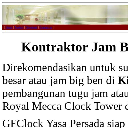
|
Home
|
Product
|
Download
|
Contact us
|
Kontraktor Jam B
Direkomendasikan untuk su
besar atau jam big ben di
K
pembangunan tugu jam atau 
Royal Mecca Clock Tower d
GFClock Yasa Persada sia