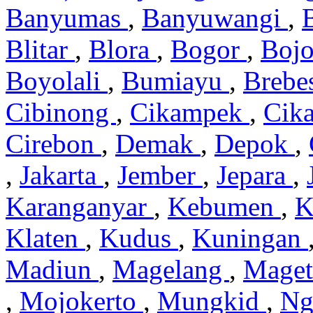
Banyumas
,
Banyuwangi
,
Blitar
,
Blora
,
Bogor
,
Boj
Boyolali
,
Bumiayu
,
Brebe
Cibinong
,
Cikampek
,
Cik
Cirebon
,
Demak
,
Depok
,
,
Jakarta
,
Jember
,
Jepara
,
Karanganyar
,
Kebumen
,
K
Klaten
,
Kudus
,
Kuningan
Madiun
,
Magelang
,
Mage
,
Mojokerto
,
Mungkid
,
Ng