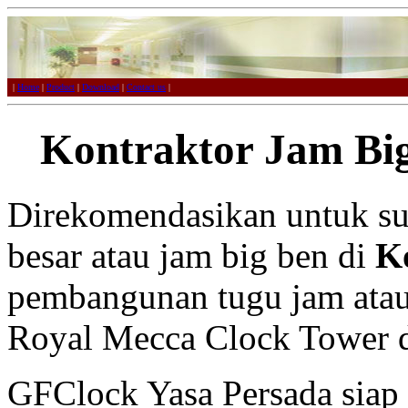
|
Home
|
Product
|
Download
|
Contact us
|
Kontraktor Jam Bi
Direkomendasikan untuk su
besar atau jam big ben di
K
pembangunan tugu jam atau 
Royal Mecca Clock Tower d
GFClock Yasa Persada sia