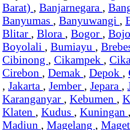
Barat)
,
Banjarnegara
,
Ban
Banyumas
,
Banyuwangi
,
Blitar
,
Blora
,
Bogor
,
Boj
Boyolali
,
Bumiayu
,
Brebe
Cibinong
,
Cikampek
,
Cik
Cirebon
,
Demak
,
Depok
,
,
Jakarta
,
Jember
,
Jepara
,
Karanganyar
,
Kebumen
,
K
Klaten
,
Kudus
,
Kuningan
Madiun
,
Magelang
,
Mage