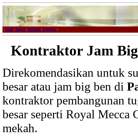
|
Home
|
Product
|
Download
|
Contact us
|
Kontraktor Jam Big
Direkomendasikan untuk su
besar atau jam big ben di
P
kontraktor pembangunan tu
besar seperti Royal Mecca 
mekah.