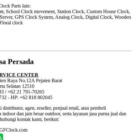
ock Parts lain:
nt, School Clock movement, Station Clock, Custom House Clock,
 Server, GPS Clock System, Analog Clock, Digital Clock, Wooden
Floral clock
sa Persada
RVICE CENTER
jaten Raya No.12A Pejaten Barat
rta Selatan 12510
33 / +62 21 791-70265
1732 - HP: +62 818 802045
tributor, agen, reseller, penjual retail, atau pembeli
ndoor dan jam besar outdoor, serta layanan jasa purna jual dan
hubungi kontak kami, berikut:
: GFClock.com