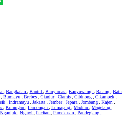
ra
,
Bangkalan
,
Bantul
,
Banyumas
,
Banyuwangi
,
Batang
,
Batu
i
,
Bumiayu
,
Brebes
,
Cianjur
,
Ciamis
,
Cibinong
,
Cikampek
,
sik
,
Indramayu
,
Jakarta
,
Jember
,
Jepara
,
Jombang
,
Kajen
,
us
,
Kuningan
,
Lamongan
,
Lumajang
,
Madiun
,
Magelang
,
Nganjuk
,
Ngawi
,
Pacitan
,
Pamekasan
,
Pandeglang
,