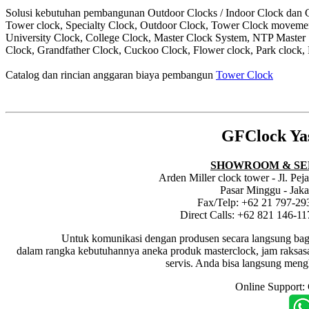
Solusi kebutuhan pembangunan Outdoor Clocks / Indoor Clock dan Cl
Tower clock, Specialty Clock, Outdoor Clock, Tower Clock moveme
University Clock, College Clock, Master Clock System, NTP Master
Clock, Grandfather Clock, Cuckoo Clock, Flower clock, Park clock, 
Catalog dan rincian anggaran biaya pembangun
Tower Clock
GFClock Ya
SHOWROOM & SE
Arden Miller clock tower - Jl. Pe
Pasar Minggu - Jaka
Fax/Telp: +62 21 797-29
Direct Calls: +62 821 146-1
Untuk komunikasi dengan produsen secara langsung bagi dis
dalam rangka kebutuhannya aneka produk masterclock, jam raksasa i
servis. Anda bisa langsung meng
Online Support