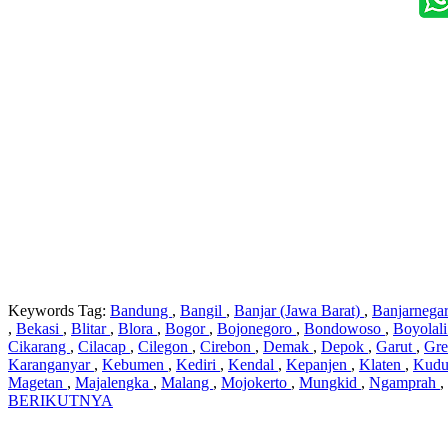
Keywords Tag:
Bandung
,
Bangil
,
Banjar (Jawa Barat)
,
Banjarnega
,
Bekasi
,
Blitar
,
Blora
,
Bogor
,
Bojonegoro
,
Bondowoso
,
Boyolal
Cikarang
,
Cilacap
,
Cilegon
,
Cirebon
,
Demak
,
Depok
,
Garut
,
Gre
Karanganyar
,
Kebumen
,
Kediri
,
Kendal
,
Kepanjen
,
Klaten
,
Kud
Magetan
,
Majalengka
,
Malang
,
Mojokerto
,
Mungkid
,
Ngamprah
,
BERIKUTNYA