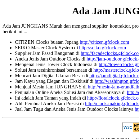
Ada Jam JUN
Ada Jam JUNGHANS Murah dan mengenal supplier, kontraktor, provide
berikut ini....
CITIZEN Clocks buatan Jepang
http://citizen.gfclock.com
SEIKO Master Clock System di
http://seiko.gfclock.com
Supplier Jam Fasad Bangunan di
http://facadeclocks.gfclock.c
Aneka Jenis Jam Outdoor Clocks di
http://jam-outdoor.gfclock
Mengenal Jenis Tower Clock Indonesia di
http://towerclocks.g
Solusi Jam tersinkronisasi bersamaan di
http://masterclock.gfc
Mencari Jam Digital Ukuran Besar di
http://jamdigital.gfclock
Jam Kayu yang Elegan dan Eksklusif di
http://washington.gfc
Menjual Mesin Jam JUNGHANS di
http://mesin-jam-grandfat
Penjualan Online Aneka Solusi Jam dan Aksesorisnya di
http:/
Ini adalah Jam Taman yang Indah di
http://floralclock.gfclock.
Ahli Pembuat Aneka Jam Presisi di
http://clock-making.gfcloc
Jual Jam Tugu dan Aneka Jenis Jam Outdoor Clocks lainnya
ht