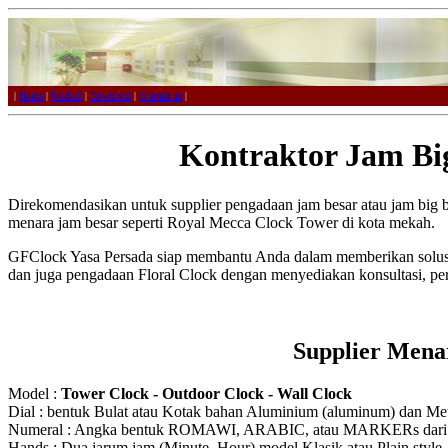
|
Home
|
Product
|
Download
|
Contact us
|
Kontraktor Jam Bi
Direkomendasikan untuk supplier pengadaan jam besar atau jam big 
menara jam besar seperti Royal Mecca Clock Tower di kota mekah.
GFClock Yasa Persada siap membantu Anda dalam memberikan solusi
dan juga pengadaan Floral Clock dengan menyediakan konsultasi, p
Supplier Mena
Model :
Tower Clock - Outdoor Clock - Wall Clock
Dial : bentuk Bulat atau Kotak bahan Aluminium (aluminum) dan Meta
Numeral : Angka bentuk ROMAWI, ARABIC, atau MARKERs dari Ak
Hands : Dua jarum jam (Minute, Hour) model Klasik atau Plain style