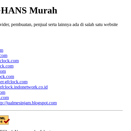
GHANS Murah
r, pembuatan, penjual serta lainnya ada di salah satu website
om
.com
fclock.com
lock.com
.com
lock.com
her.gfclock.com
/gfclock.indonetwork.co.id
com
k.com
tp://jualmesinjam.blogspot.com