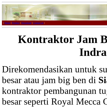
|
Home
|
Product
|
Download
|
Contact us
|
Kontraktor Jam Bi
Indr
Direkomendasikan untuk su
besar atau jam big ben di
Si
kontraktor pembangunan tu
besar seperti Royal Mecca 