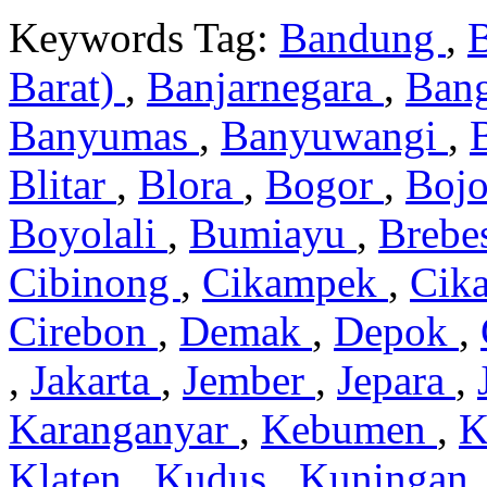
Keywords Tag:
Bandung
,
Barat)
,
Banjarnegara
,
Ban
Banyumas
,
Banyuwangi
,
Blitar
,
Blora
,
Bogor
,
Boj
Boyolali
,
Bumiayu
,
Brebe
Cibinong
,
Cikampek
,
Cik
Cirebon
,
Demak
,
Depok
,
,
Jakarta
,
Jember
,
Jepara
,
Karanganyar
,
Kebumen
,
K
Klaten
,
Kudus
,
Kuningan