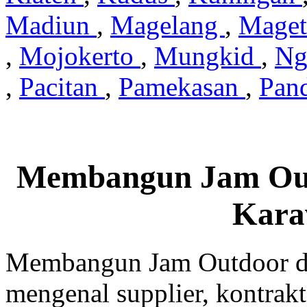
Madiun
,
Magelang
,
Mage
,
Mojokerto
,
Mungkid
,
Ng
,
Pacitan
,
Pamekasan
,
Pan
Membangun Jam Out
Kara
Membangun Jam Outdoor di
mengenal supplier, kontrakt