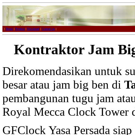
|
Home
|
Product
|
Download
|
Contact us
|
Kontraktor Jam Bi
Direkomendasikan untuk su
besar atau jam big ben di
T
pembangunan tugu jam atau 
Royal Mecca Clock Tower d
GFClock Yasa Persada sia