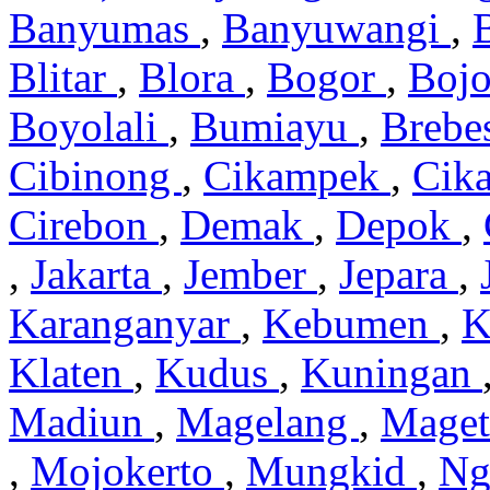
Banyumas
,
Banyuwangi
,
Blitar
,
Blora
,
Bogor
,
Boj
Boyolali
,
Bumiayu
,
Brebe
Cibinong
,
Cikampek
,
Cik
Cirebon
,
Demak
,
Depok
,
,
Jakarta
,
Jember
,
Jepara
,
Karanganyar
,
Kebumen
,
K
Klaten
,
Kudus
,
Kuningan
Madiun
,
Magelang
,
Mage
,
Mojokerto
,
Mungkid
,
Ng