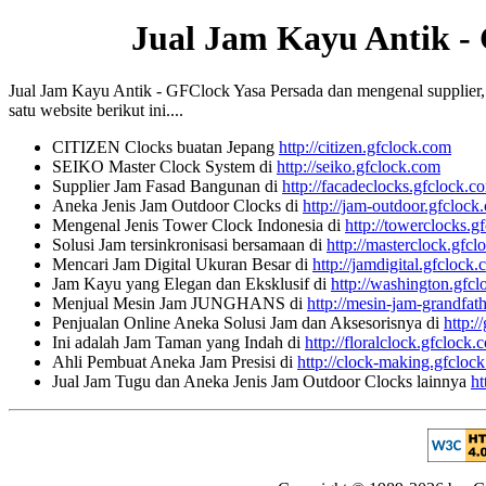
Jual Jam Kayu Antik -
Jual Jam Kayu Antik - GFClock Yasa Persada dan mengenal supplier, ko
satu website berikut ini....
CITIZEN Clocks buatan Jepang
http://citizen.gfclock.com
SEIKO Master Clock System di
http://seiko.gfclock.com
Supplier Jam Fasad Bangunan di
http://facadeclocks.gfclock.c
Aneka Jenis Jam Outdoor Clocks di
http://jam-outdoor.gfclock
Mengenal Jenis Tower Clock Indonesia di
http://towerclocks.g
Solusi Jam tersinkronisasi bersamaan di
http://masterclock.gfc
Mencari Jam Digital Ukuran Besar di
http://jamdigital.gfclock
Jam Kayu yang Elegan dan Eksklusif di
http://washington.gfc
Menjual Mesin Jam JUNGHANS di
http://mesin-jam-grandfat
Penjualan Online Aneka Solusi Jam dan Aksesorisnya di
http:/
Ini adalah Jam Taman yang Indah di
http://floralclock.gfclock.
Ahli Pembuat Aneka Jam Presisi di
http://clock-making.gfcloc
Jual Jam Tugu dan Aneka Jenis Jam Outdoor Clocks lainnya
ht