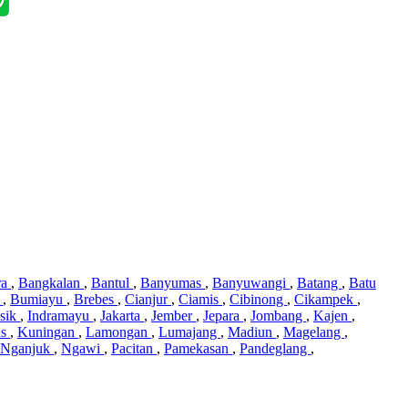
ra
,
Bangkalan
,
Bantul
,
Banyumas
,
Banyuwangi
,
Batang
,
Batu
i
,
Bumiayu
,
Brebes
,
Cianjur
,
Ciamis
,
Cibinong
,
Cikampek
,
sik
,
Indramayu
,
Jakarta
,
Jember
,
Jepara
,
Jombang
,
Kajen
,
us
,
Kuningan
,
Lamongan
,
Lumajang
,
Madiun
,
Magelang
,
Nganjuk
,
Ngawi
,
Pacitan
,
Pamekasan
,
Pandeglang
,