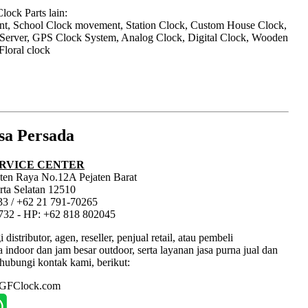
ock Parts lain:
nt, School Clock movement, Station Clock, Custom House Clock,
 Server, GPS Clock System, Analog Clock, Digital Clock, Wooden
Floral clock
sa Persada
RVICE CENTER
jaten Raya No.12A Pejaten Barat
rta Selatan 12510
33 / +62 21 791-70265
1732 - HP: +62 818 802045
tributor, agen, reseller, penjual retail, atau pembeli
ndoor dan jam besar outdoor, serta layanan jasa purna jual dan
hubungi kontak kami, berikut:
: GFClock.com