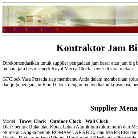
|
Home
|
Product
|
Download
|
Contact us
|
Kontraktor Jam Bi
Direkomendasikan untuk supplier pengadaan jam besar atau jam big 
menara jam besar seperti Royal Mecca Clock Tower di kota mekah.
GFClock Yasa Persada siap membantu Anda dalam memberikan solusi
dan juga pengadaan Floral Clock dengan menyediakan konsultasi, p
Supplier Mena
Model :
Tower Clock - Outdoor Clock - Wall Clock
Dial : bentuk Bulat atau Kotak bahan Aluminium (aluminum) dan Meta
Numeral : Angka bentuk ROMAWI, ARABIC, atau MARKERs dari Ak
Hands : Dua jarum jam (Minute, Hour) model Klasik atau Plain style