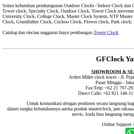
Solusi kebutuhan pembangunan Outdoor Clocks / Indoor Clock dan Cl
Tower clock, Specialty Clock, Outdoor Clock, Tower Clock moveme
University Clock, College Clock, Master Clock System, NTP Master
Clock, Grandfather Clock, Cuckoo Clock, Flower clock, Park clock, 
Catalog dan rincian anggaran biaya pembangun
Tower Clock
GFClock Ya
SHOWROOM & SE
Arden Miller clock tower - Jl. Pe
Pasar Minggu - Jaka
Fax/Telp: +62 21 797-29
Direct Calls: +62 821 146-1
Untuk komunikasi dengan produsen secara langsung bagi dis
dalam rangka kebutuhannya aneka produk masterclock, jam raksasa i
servis. Anda bisa langsung meng
Online Support