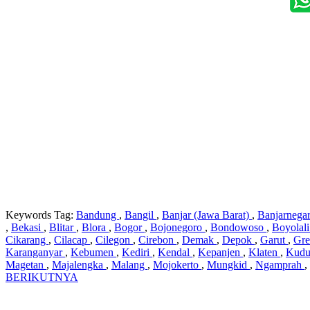
Keywords Tag:
Bandung
,
Bangil
,
Banjar (Jawa Barat)
,
Banjarnega
,
Bekasi
,
Blitar
,
Blora
,
Bogor
,
Bojonegoro
,
Bondowoso
,
Boyolal
Cikarang
,
Cilacap
,
Cilegon
,
Cirebon
,
Demak
,
Depok
,
Garut
,
Gre
Karanganyar
,
Kebumen
,
Kediri
,
Kendal
,
Kepanjen
,
Klaten
,
Kud
Magetan
,
Majalengka
,
Malang
,
Mojokerto
,
Mungkid
,
Ngamprah
,
BERIKUTNYA