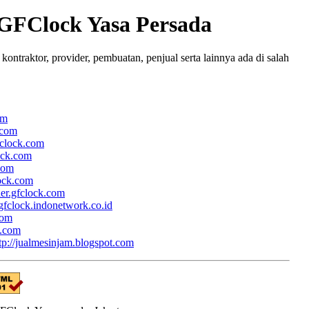
 GFClock Yasa Persada
ntraktor, provider, pembuatan, penjual serta lainnya ada di salah
om
.com
fclock.com
lock.com
.com
lock.com
her.gfclock.com
/gfclock.indonetwork.co.id
com
k.com
tp://jualmesinjam.blogspot.com